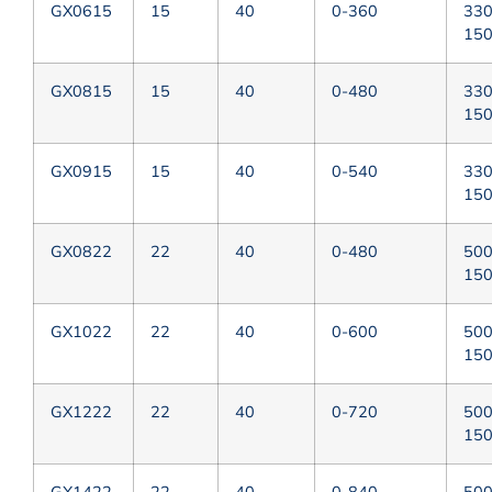
GX0615
15
40
0-360
33
15
GX0815
15
40
0-480
33
15
GX0915
15
40
0-540
33
15
GX0822
22
40
0-480
50
15
GX1022
22
40
0-600
50
15
GX1222
22
40
0-720
50
15
GX1422
22
40
0-840
50