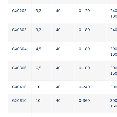
GX0203
3,2
40
0-120
24
10
GX0303
3,2
40
0-180
24
GX0304
4,5
40
0-180
30
10
GX0306
6,5
40
0-180
30
15
GX0410
10
40
0-240
30
GX0610
10
40
0-360
30
15