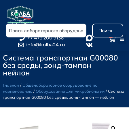
Поиск
0
+7 473 200 9136
info@kolba24.ru
Система транспортная G00080
без среды, зонд-тампон —
нейлон
Главная
/
Общелабораторное оборудование по
наименованию
/
Оборудование для микробиологии
/ Система
транспортная G00080 без среды, зонд-тампон — нейлон