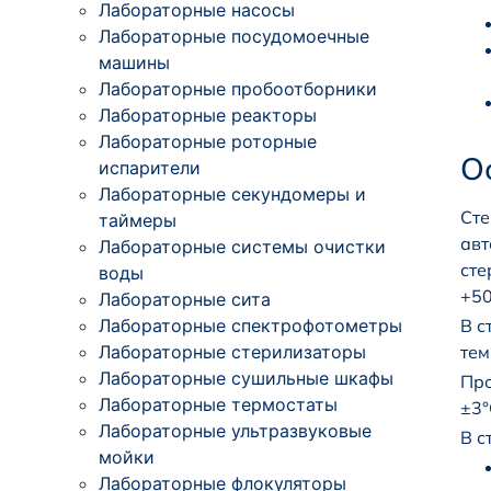
Лабораторные насосы
Лабораторные посудомоечные
машины
Лабораторные пробоотборники
Лабораторные реакторы
Лабораторные роторные
О
испарители
Лабораторные секундомеры и
Сте
таймеры
авт
Лабораторные системы очистки
сте
воды
+50
Лабораторные сита
Лабораторные спектрофотометры
В с
Лабораторные стерилизаторы
тем
Лабораторные сушильные шкафы
Про
Лабораторные термостаты
±3°
Лабораторные ультразвуковые
В с
мойки
Лабораторные флокуляторы