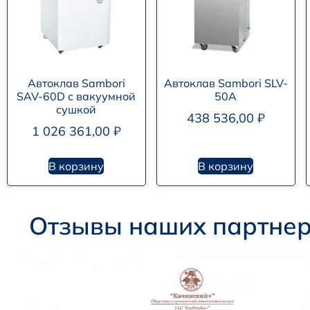
Автоклав Sambori
Автоклав Sambori SLV-
SAV-60D с вакуумной
50A
сушкой
438 536,00
₽
1 026 361,00
₽
В корзину
В корзину
Отзывы наших партне