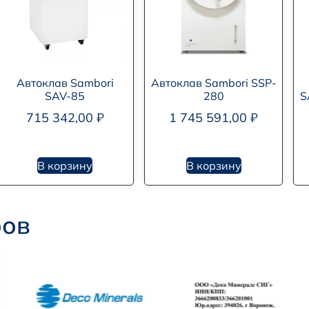
Автоклав Sambori
Автоклав Sambori SSP-
SAV-85
280
S
715 342,00
₽
1 745 591,00
₽
В корзину
В корзину
ров