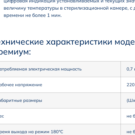
цифровая индикация устанавливаемых и текущих зна
величину температуры в стерилизационной камере, с 
времени не более 1 мин.
ехнические характеристики мод
ремиум:
отребляемая электрическая мощность
0,7 
абочее напряжение
220 
абаритные размеры
(ШхГ
ес
не б
ремя выхода на режим 180°С
не б