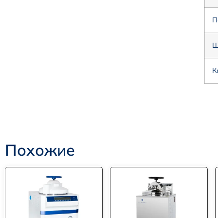
П
Ш
К
Похожие