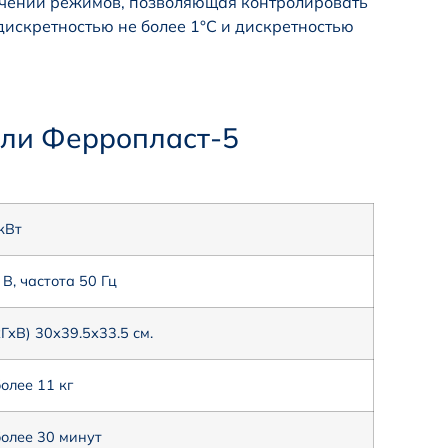
чений режимов, позволяющая контролировать
дискретностью не более 1°С и дискретностью
ели Феppoплaст-5
кВт
В, частота 50 Гц
хВ) 30х39.5х33.5 см.
олее 11 кг
олее 30 минут