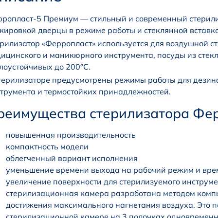
ропласт-5 Премиум — стильный и современный стерили
кировкой дверцы в режиме работы и стеклянной вставко
рилизатор «Ферропласт» используется для воздушной с
ицинского и маникюрного инструмента, посуды из стекл
лоустойчивых до 200°С.
терилизаторе предусмотрены режимы работы для дезин
трумента и термостойких принадлежностей.
реимущества стерилизатора Фер
повышенная производительность
компактность модели
облегченный вариант исполнения
уменьшение времени выхода на рабочий режим и вре
увеличение поверхности для стерилизуемого инструм
стерилизационная камера разработана методом комп
достижения максимального нагнетания воздуха. Это п
стерилизационной камере на 3 полочках одновремен