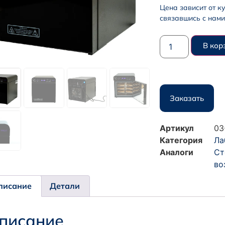
Цена зависит от к
связавшись с нами
В кор
Заказать
Артикул
03
Категория
Ла
Аналоги
Ст
во
писание
Детали
писание