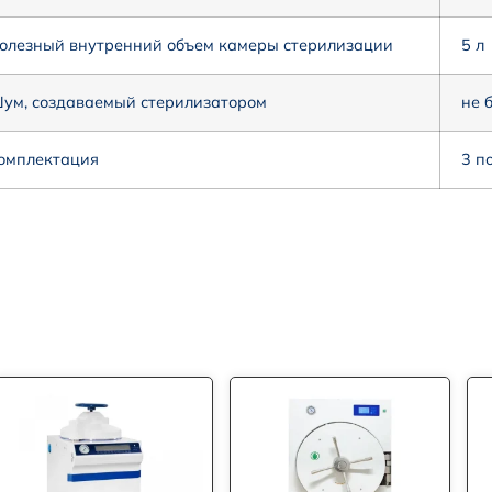
олезный внутренний объем камеры стерилизации
5 л
ум, создаваемый стерилизатором
не 
омплектация
3 по