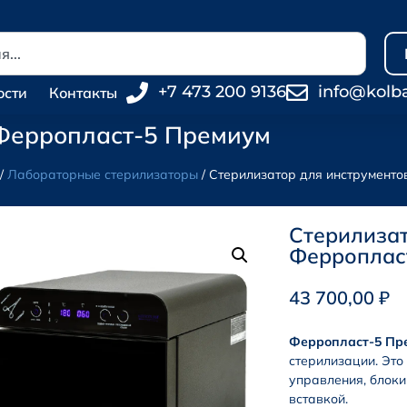
+7 473 200 9136
info@kolb
ости
Контакты
 Ферропласт-5 Премиум
/
Лабораторные стерилизаторы
/ Стерилизатор для инструмент
Стерилизат
Ферроплас
43 700,00
₽
Ферропласт-5 Пр
стерилизации. Это
управления, блоки
вставкой.