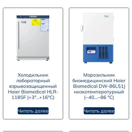
Холодильник
Морозильник
лабораторный
биомедицинский Haier
взрывозащищенный
Biomedical DW-86L51J
Haier Biomedical HLR-
низкотемпературный
118SF (+3°…+16°C)
(−40…−86 °C)
Читать далее
Читать далее