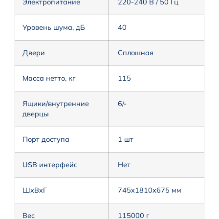
Электропитание
220-240 В / 50 Гц
Уровень шума, дБ
40
Двери
Сплошная
Масса нетто, кг
115
Ящики/внутренние
6/-
дверцы
Порт доступа
1 шт
USB интерфейс
Нет
ШxВxГ
745x1810x675 мм
Вес
115000 г