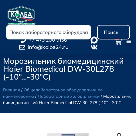
Поиск
0
+7 473 200 9136
info@kolba24.ru
Морозильник биомедицинский
Haier Biomedical DW-30L278
(-10°…-30°C)
Главная
/
Общелабораторное оборудование по
наименованию
/
Лабораторные холодильники
/ Морозильник
биомедицинский Haier Biomedical DW-30L278 (-10°…-30°C)