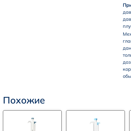
Пр
дав
дав
плу
Ме
гла
дан
тол
доз
ко
обы
Похожие