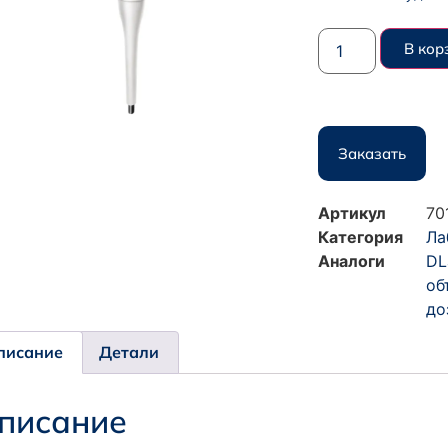
В кор
Заказать
Артикул
70
Категория
Ла
Аналоги
DL
об
до
писание
Детали
писание