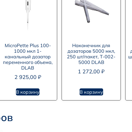
MicroPette Plus 100-
Наконечник для
1000 мкл 1-
дозаторов 5000 мкл,
канальный дозатор
250 шт/пакет, T-002-
ш
переменного объема,
5000 DLAB
DLAB
1 272,00
₽
2 925,00
₽
В корзину
В корзину
ров