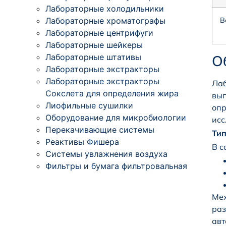
Лабораторные холодильники
Лабораторные хроматографы
В
Лабораторные центрифуги
Лабораторные шейкеры
Лабораторные штативы
О
Лабораторные экстракторы
Лабораторные экстракторы
Ла
Сокслета для определения жира
вып
Лиофильные сушилки
опр
Оборудование для микробиологии
исс
Перекачивающие системы
Тип
Реактивы Фишера
В с
Системы увлажнения воздуха
Фильтры и бумага фильтровальная
Мех
ра
авт