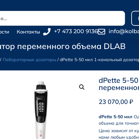
+7 473 200 9136
info@kolb
ости
Контакты
затор переменного объема DLAB
/
Лабораторные дозаторы
/ dPette 5-50 мкл 1-канальный дозат
dPette 5-5
переменно
23 070,00
₽
dPette 5-50 мкл
Од
объема для точног
Цена зависит от к
нами любым удобн