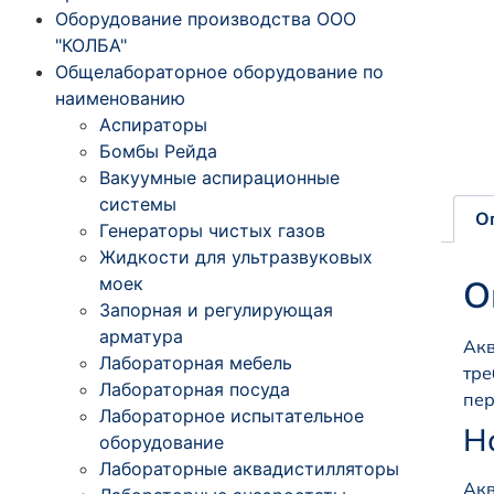
Оборудование производства ООО
"КОЛБА"
Общелабораторное оборудование по
наименованию
Аспираторы
Бомбы Рейда
Вакуумные аспирационные
системы
О
Генераторы чистых газов
Жидкости для ультразвуковых
моек
О
Запорная и регулирующая
арматура
Акв
Лабораторная мебель
тре
Лабораторная посуда
пер
Лабораторное испытательное
Н
оборудование
Лабораторные аквадистилляторы
Акв