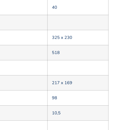
40
325 х 230
518
217 x 169
98
10,5