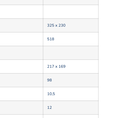
325 х 230
518
217 х 169
98
10,5
12