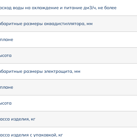
асход воды на охлаждение и питание дм3/ч, не более
абаритные размеры аквадистиллятора, мм
 плане
ысота
абаритные размеры электрощита, мм
 плане
ысота
асса изделия, кг
асса изделия с упаковкой, кг