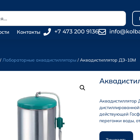
+7 473 200 9136
info@kolb
ости
Контакты
/
Лабораторные аквадистилляторы
/ Аквадистиллятор ДЭ-10М
Аквадисти
Аквадистиллятор 
дистиллированной 
действующей Госф
перегонки воды, о
Заказать