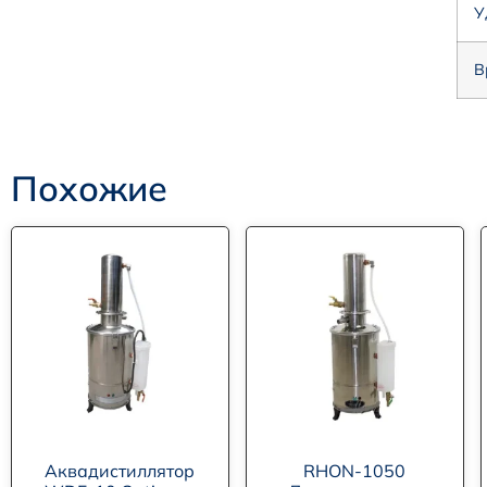
У
В
Похожие
Аквадистиллятор
RHON-1050