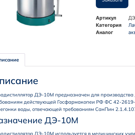
Артикул
ДЭ
Категория
Ла
Аналог
ак
писание
писание
адистиллятор ДЭ-10М предназначен для производства
бованиям действующей Госфармакопеи РФ ФС 42-2619—
егонки воды, отвечающей требованиям СанПин 2.1.4.1
азначение ДЭ-10М
адистиллятор ДЭ-10М используется в медицинских учр