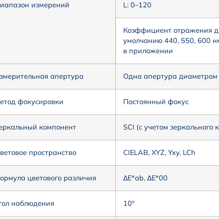
иапазон измерений
L: 0–120
Коэффициент отражения дл
умолчанию 440, 550, 600 
в приложении
змерительная апертура
Одна апертура диаметром 8
етод фокусировки
Постоянный фокус
еркальный компонент
SCI (с учетом зеркального 
ветовое пространство
CIELAB, XYZ, Yxy, LCh
ормула цветового различия
ΔE*ab, ΔE*00
гол наблюдения
10°