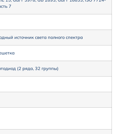
E 15, GB/T 3978, GB 2893, GB/T 18833, ISO 7724-
асть 7
дный источник света полного спектра
ешетка
одиод (2 ряда, 32 группы)