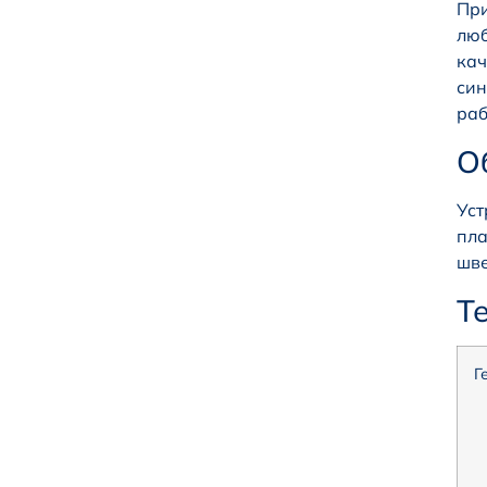
При
люб
кач
син
раб
О
Уст
пла
шве
Т
Г