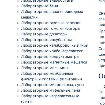
Лабораторные анаэростаты
экс
Лабораторные бани
Лабораторные верхнеприводные
CR8
мешалки
спе
Лабораторные газовые горелки
ряд
Лабораторные гомогенизаторы
Про
Лабораторные дозаторы
пог
Лабораторные инкубаторы
при
Лабораторные калибровочные гири
Спе
Лабораторные колбонагреватели
цве
Лабораторные кондуктометры
уст
Лабораторные магнитные мешалки
при
Лабораторные мельницы
Лабораторные мембранные
О
фильтры и системы фильтрации
Лабораторные микроскопы, лупы
Лабораторные муфельные печи
Он 
Лабораторные нагревательные
доп
плиты
гар