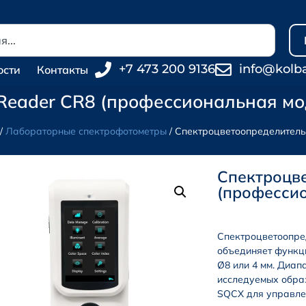
+7 473 200 9136
info@kolb
ости
Контакты
Reader CR8 (профессиональная мо
/
Лабораторные спектрофотометры
/ Спектроцветоопределитель
Спектроцве
(професси
Спектроцветоопр
объединяет функц
Ø8 или 4 мм. Диапа
исследуемых обра
SQCX для управле