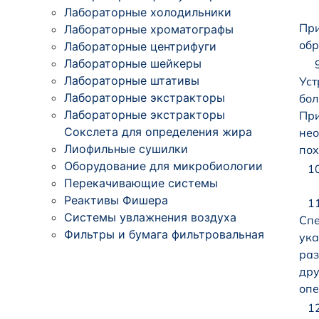
Лабораторные холодильники
При
Лабораторные хроматографы
обр
Лабораторные центрифуги
Лабораторные шейкеры
Лабораторные штативы
Уст
Лабораторные экстракторы
бол
Лабораторные экстракторы
При
Сокслета для определения жира
нео
Лиофильные сушилки
пох
Оборудование для микробиологии
Перекачивающие системы
Реактивы Фишера
Системы увлажнения воздуха
Спе
Фильтры и бумага фильтровальная
ука
раз
дру
опе