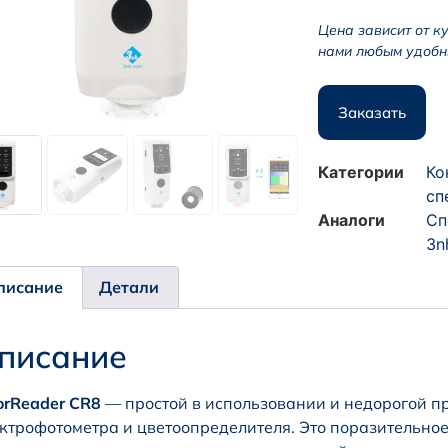
Цена зависит от к
нами любым удобн
Заказать
Категории
Ко
сп
Аналоги
Сп
3n
писание
Детали
писание
orReader CR8
— простой в использовании и недорогой пр
ктрофотометра и цветоопределителя. Это поразительное