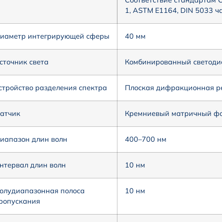
Соответствие стандартам CI
1, ASTM E1164, DIN 5033 ч
иаметр интегрирующей сферы
40 мм
сточник света
Комбинированный светодио
стройство разделения спектра
Плоская дифракционная р
атчик
Кремниевый матричный фот
иапазон длин волн
400–700 нм
нтервал длин волн
10 нм
олудиапазонная полоса
10 нм
ропускания