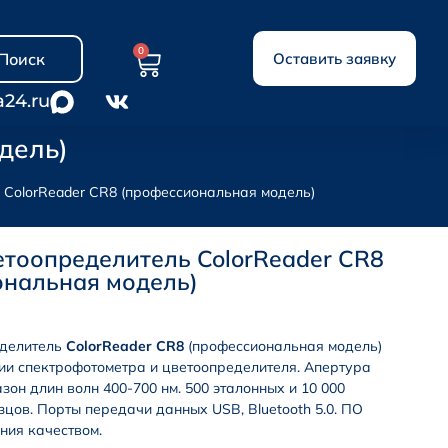
0
Поиск
Оставить заявку
a24.ru
дель)
 ColorReader CR8 (профессиональная модель)
тоопределитель ColorReader CR8
ональная модель)
еделитель
ColorReader CR8
(профессиональная модель)
ии спектрофотометра и цветоопределителя. Апертура
зон длин волн 400-700 нм. 500 эталонных и 10 000
зцов.
Порты передачи данных
USB, Bluetooth 5.0
. ПО
ния качеством.