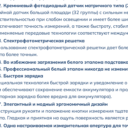
Кремниевый фотодиодный датчик матричного типа (2
йной датчик большой площади (32 группы) с сильным 
ствительностью при слабом освещении и имеет более ш
спечивает точность измерений, а также быстроту, стаби
меняемые передовые технологии соответствуют между
Спектрофотометрическая решетка
ользование спектрофотометрической решетки дает бол
та более точным.
Во избежание загрязнения белого эталона подставка
Профессиональный белый эталон никогда не изменит
Быстрая зарядка
циальная технология быстрой зарядки и уведомление о 
 обеспечивают сохранение емкости аккумулятора и про
торная зарядка более вредна для аккумулятора).
Элегантный и модный эргономичный дизайн
струкция рукояти и положение кнопки измерения тщате
та. Гладкая и приятная на ощупь поверхность является 
Одна настраиваемая измерительная апертура для то