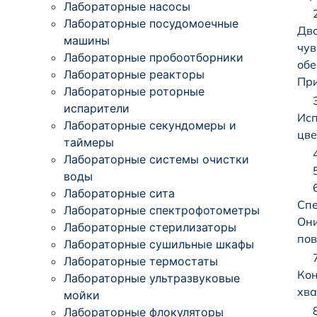
Лабораторные насосы
Лабораторные посудомоечные
Дво
машины
чув
Лабораторные пробоотборники
обе
Лабораторные реакторы
При
Лабораторные роторные
испарители
Исп
Лабораторные секундомеры и
цве
таймеры
Лабораторные системы очистки
воды
Лабораторные сита
Спе
Лабораторные спектрофотометры
Они
Лабораторные стерилизаторы
пов
Лабораторные сушильные шкафы
Лабораторные термостаты
Кон
Лабораторные ультразвуковые
хва
мойки
Лабораторные флокуляторы