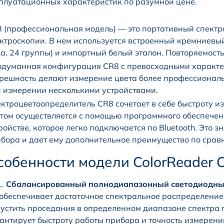
плуатационных характеристик по разумной цене.
 (профессиональная модель) — это портативный спектр
ктроскопии. В нем используется встроенный кремниевы
а, 24 группы) и импортный белый эталон. Повторяемость
думанная конфигурация CR8 с превосходными характ
решность делают измерение цвета более профессионал
 измерении несколькими устройствами.
ктроцветоопределитель CR8 сочетает в себе быстроту и
том осуществляется с помощью программного обеспече
ройстве, которое легко подключается по Bluetooth. Это
бора и дает ему дополнительное преимущество по сра
собенности модели ColorReader 
Сбалансированный полнодиапазонный светодиодный
обеспечивает достаточное спектральное распределение 
устить проседания в определенном диапазоне спектра 
антирует быстроту работы прибора и точность измерени