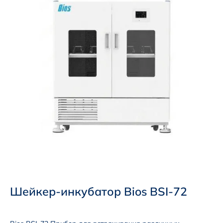
Шейкер-инкубатор Bios BSI-72