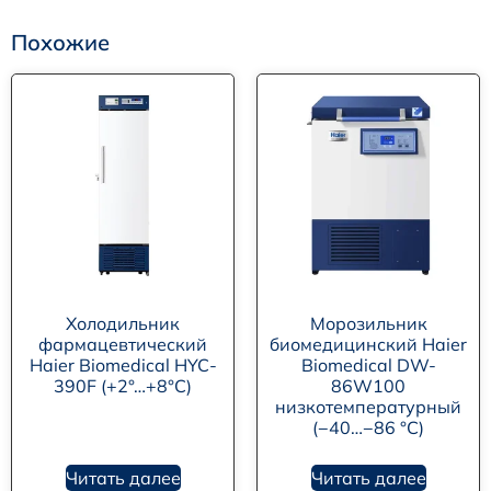
Похожие
Холодильник
Морозильник
фармацевтический
биомедицинский Haier
Haier Biomedical HYC-
Biomedical DW-
390F (+2°…+8°C)
86W100
низкотемпературный
(−40…−86 °C)
Читать далее
Читать далее