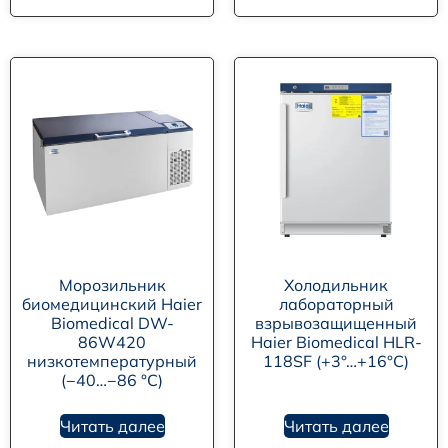
Морозильник
Холодильник
биомедицинский Haier
лабораторный
Biomedical DW-
взрывозащищенный
86W420
Haier Biomedical HLR-
низкотемпературный
118SF (+3°…+16°C)
(−40…−86 °C)
Читать далее
Читать далее