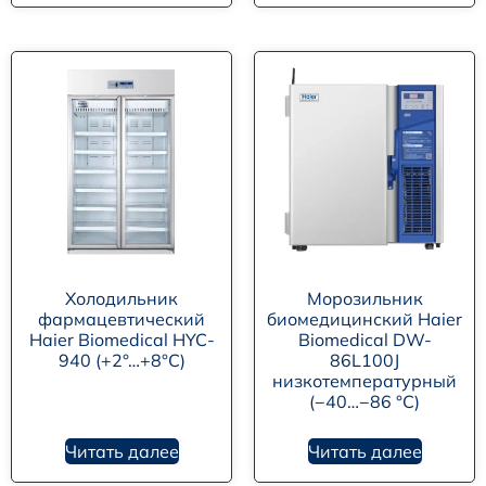
Холодильник
Морозильник
фармацевтический
биомедицинский Haier
Haier Biomedical HYC-
Biomedical DW-
940 (+2°…+8°C)
86L100J
низкотемпературный
(−40…−86 °C)
Читать далее
Читать далее