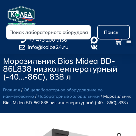
Поиск
0
+7 473 200 9136
info@kolba24.ru
Морозильник Bios Midea BD-
86L838 низкотемпературный
(-40…-86С), 838 л
Главная
/
Общелабораторное оборудование по
наименованию
/
Лабораторные холодильники
/ Морозильник
Bios Midea BD-86L838 низкотемпературный (-40…-86С), 838 л