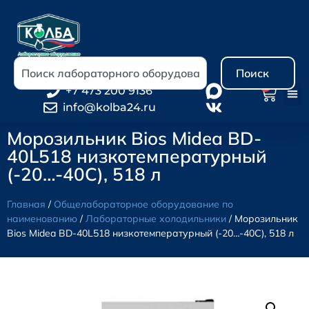
Поиск
0
+7 473 200 9136
info@kolba24.ru
Морозильник Bios Midea BD-
40L518 низкотемпературный
(-20…-40С), 518 л
Главная
/
Общелабораторное оборудование по
наименованию
/
Лабораторные холодильники
/ Морозильник
Bios Midea BD-40L518 низкотемпературный (-20…-40С), 518 л