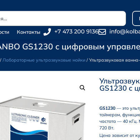
+7 473 200 9136
info@kolb
ости
Контакты
ANBO GS1230 с цифровым управле
/
Лабораторные ультразвуковые мойки
/ Ультразвуковая ванна
Ультразву
GS1230 с ц
GS1230
— это уль
таймером, функцие
частота — 40 кГц.
720 Вт.
Цена зависит от к