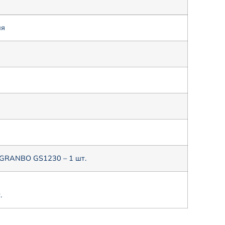
ая
 GRANBO GS1230 – 1 шт.
.