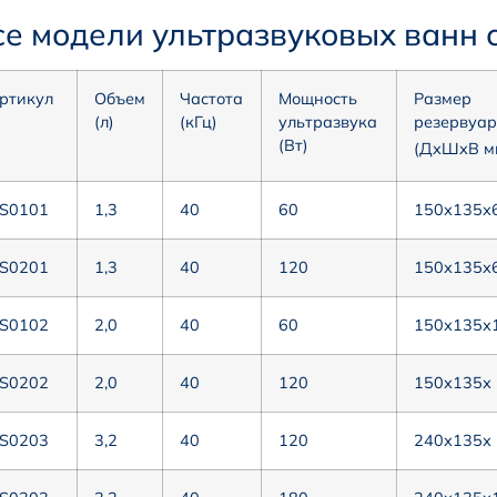
се модели ультразвуковых ванн 
ртикул
Объем
Частота
Мощность
Размер
(л)
(кГц)
ультразвука
резервуа
(Вт)
(ДхШхВ м
S0101
1,3
40
60
150х135х
S0201
1,3
40
120
150х135х
S0102
2,0
40
60
150х135х
S0202
2,0
40
120
150х135х
S0203
3,2
40
120
240х135х