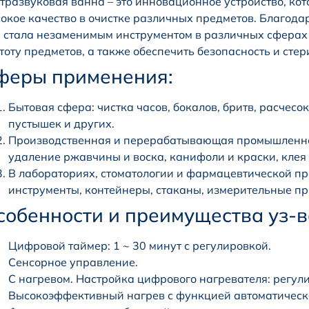
тразвуковая ванна – это инновационное устройство, кот
окое качество в очистке различных предметов. Благод
 стала незаменимым инструментом в различных сферах 
тоту предметов, а также обеспечить безопасность и стер
феры применения:
Бытовая сфера: чистка часов, бокалов, бритв, расчесо
пустышек и других.
Производственная и перерабатывающая промышленнос
удаление ржавчины и воска, канифоли и краски, клея 
В лабораториях, стоматологии и фармацевтической п
инструменты, контейнеры, стаканы, измерительные при
собенности и преимущества уз
Цифровой таймер: 1 ~ 30 минут с регулировкой.
Сенсорное управление.
С нагревом. Настройка цифрового нагревателя: регули
Высокоэффективный нагрев с функцией автоматическо