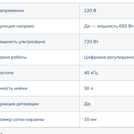
апряжение
220 В
ункция нагрева
Да — мощность 600 Вт,
ощность ультразвука
720 Вт
ремя работы
Цифровое регулируемое
астота
40 кГц
мкость мойки
30 л
ункция дегазации
Да
азмер сетки корзины
10 мм