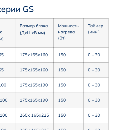
серии GS
Размер блока
Мощность
Таймер
ра
нагрева
(мин.)
(ДхШхВ мм)
(Вт)
м)
65
175х165х160
150
0 – 30
65
175х165х160
150
0 – 30
100
175х165х190
150
0 – 30
 100
175х165х190
150
0 – 30
 100
265х 165х225
150
0 – 30