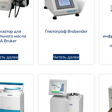
изатор для
Глютограф Brabender
льного масла
инф
A Bruker
ать далее
Читать далее