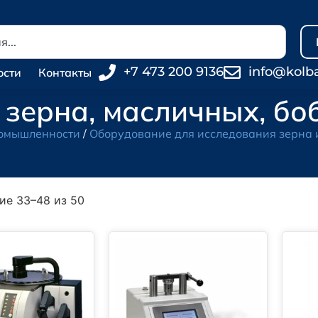
+7 473 200 9136
info@kolb
ости
Контакты
зерна, масличных, бо
ромышленности
/
Оборудование для исследования зерна 
ие 33–48 из 50