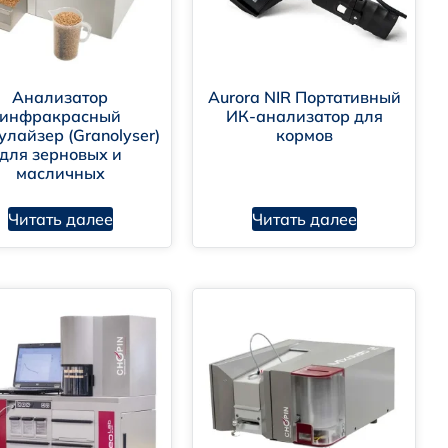
Анализатор
Aurora NIR Портативный
инфракрасный
ИК-анализатор для
улайзер (Granolyser)
кормов
для зерновых и
масличных
Читать далее
Читать далее