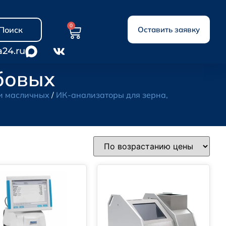
0
Поиск
Оставить заявку
a24.ru
бовых
и масличных
/
ИК-анализаторы для зерна,