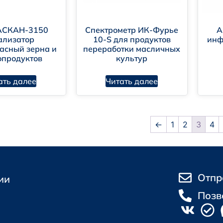
СКАН-3150
Спектрометр ИК-Фурье
А
ализатор
10-S для продуктов
инф
асный зерна и
переработки масличных
опродуктов
культур
ать далее
Читать далее
←
1
2
3
4
Отпр
ии
Позв