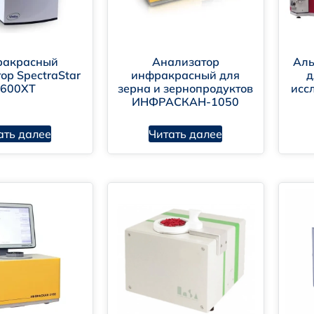
ракрасный
Анализатор
Аль
ор SpectraStar
инфракрасный для
д
2600XT
зерна и зернопродуктов
исс
ИНФРАСКАН-1050
ать далее
Читать далее