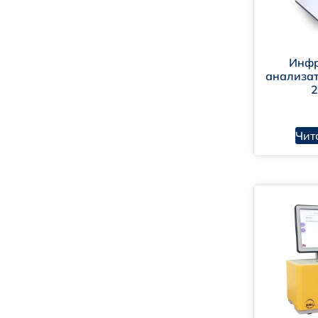
Инф
анализат
Чит