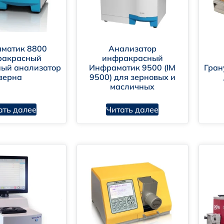
матик 8800
Анализатор
ракрасный
инфракрасный
ный анализатор
Инфраматик 9500 (IM
Гран
зерна
9500) для зерновых и
масличных
ать далее
Читать далее