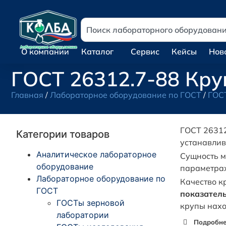
О компании
Каталог
Сервис
Кейсы
Нов
ГОСТ 26312.7-88 Кру
Главная
/
Лабораторное оборудование по ГОСТ
/
ГОС
ГОСТ 26312
Категории товаров
устанавлив
Аналитическое лабораторное
Сущность м
оборудование
параметрах
Лабораторное оборудование по
Качество к
ГОСТ
показатель
ГОСТы зерновой
крупы нахо
лаборатории
Подробнее