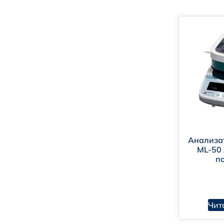
Анализа
ML-50 
п
Чит