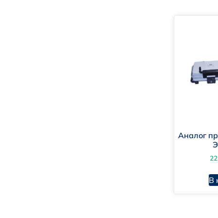
Аналог п
Э
22
В 