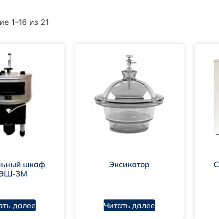
е 1–16 из 21
26312.7-88 Крупа. Метод определения влажности
льный шкаф
Эксикатор
С
ЭШ-3М
ать далее
Читать далее