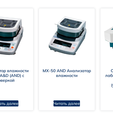
тор влажности
MX-50 AND Анализатор
A&D (AND) с
влажности
лаб
оверкой
ать далее
Читать далее