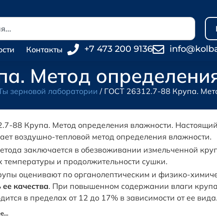
+7 473 200 9136
info@kolb
ости
Контакты
па. Метод определени
Ты зерновой лаборатории
/ ГОСТ 26312.7-88 Крупа. Ме
.7-88 Крупа. Метод определения влажности. Настоящий
ает воздушно-тепловой метод определения влажности.
етода заключается в обезвоживании измельченной кр
 температуры и продолжительности сушки.
рупы оценивают по органолептическим и физико-химич
 ее качества
. При повышенном содержании влаги крупа 
дится в пределах от 12 до 17% в зависимости от ее вида
...