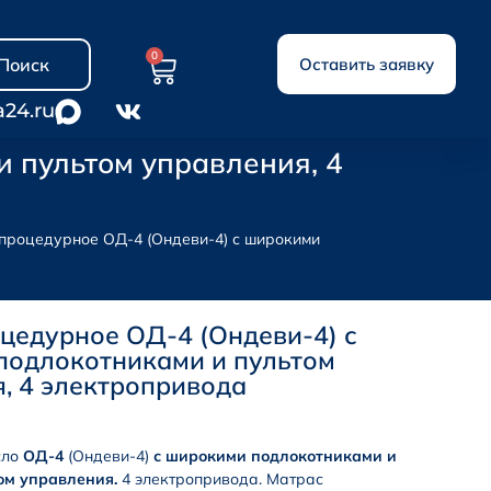
0
Поиск
Оставить заявку
a24.ru
 пультом управления, 4
 процедурное ОД-4 (Ондеви-4) с широкими
цедурное ОД-4 (Ондеви-4) с
подлокотниками и пультом
, 4 электропривода
сло
ОД-4
(Ондеви-4)
с широкими подлокотниками и
ом управления.
4 электропривода. Матрас