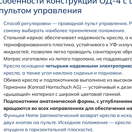
собенности конструкции ОД-4 с
 пультом управления
Способ регулировки — проводной пульт управления. Р
самому выбирать наиболее приемлемое положение.
Стальной каркас обеспечивает надежность кресла, а 
термоформованного пластика, устойчивого к УФ-излу
жидкостей, позволяя легко проводить санитарную обр
Матрас изготовлен из литого поролона, не поддающег
Кресло оснащено
четырьмя надежными электроприв
кресла, а также угол наклона сиденья и подножки.
Обивка кресла и подлокотников выполнена из высокок
Германии (Konrad Hornschuch AG) — устойчивый к де
«дышащий» материал с широкой цветовой гаммой.
Подлокотники анатомической формы, с углублениями 
вращаются во всех направлениях для обеспечения н
Функция Home (автоматический возврат кресла в ис
двух кнопок на пульте. Исходное положение — кресло
опущено в горизонтальной плоскости).