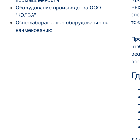
мно
Оборудование производства ООО
спе
"КОЛБА"
так
Общелабораторное оборудование по
наименованию
Пр
что
реа
рас
Г