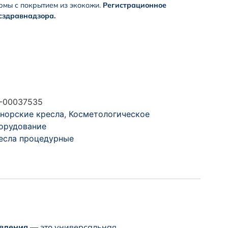
рмы с покрытием из экокожи.
Регистрационное
сздравнадзора.
-00037535
норские кресла
,
Косметологическое
орудование
есла процедурные
вления
— это универсальная