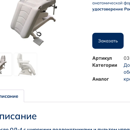
анатомической фо
удостоверение Ро
Заказать
Артикул
03
Категории
До
об
Аналог
кр
писание
писание
есло ОД-4
с широкими подлокотниками и пультом упра