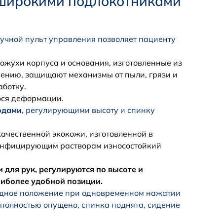
 широкими подлокотниками
учной пульт управления позволяет пациенту
кожухи корпуса и основания, изготовленные из
чению, защищают механизмы от пыли, грязи и
аботку.
ося деформации.
одами
, регулирующими высоту и спинку
ачественной экокожи, изготовленной в
зинфицирующим растворам износостойкий
для рук, регулируются по высоте и
аиболее удобной позиции.
ходное положение при одновременном нажатии
 полностью опущено, спинка поднята, сидение