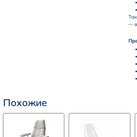
Так
— в
Пре
Похожие