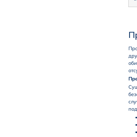
П
Про
дру
оби
отс
Пре
Сущ
без
слу
под