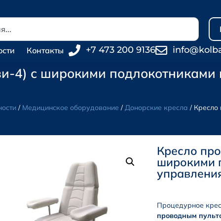
+7 473 200 9136
info@kolb
ости
Контакты
и-4) с широкими подлокотниками и
ности
/
Медицинское оборудование
/
Донорские кресла
/ Кресло
Кресло про
широкими 
управления
Процедурное кре
проводным пульт