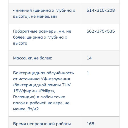
▪ нижний (ширина х глубина х
514×315×208
высота), не менее, мм
Габаритные размеры, мм, не
562×375×535
более: ширина х глубина х
высота
Масса, кг, не более:
14
Бактерицидная облучённость
1
от источника УФ-излучения
(бактерицидной лампы TUV
15Wфирмы «Philips»,
Голландия) в любой точке
полок и рабочей камере, не
менее, Вт/м2
Время непрерывной работы
168