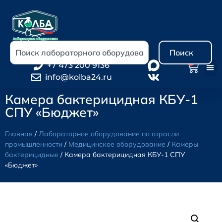
Поиск
0
+7 473 200 9136
info@kolba24.ru
Камера бактерицидная КБУ-1
СПУ «Бюджет»
Главная
/
Лабораторное оборудование по отрасли
промышленности
/
Медицинское оборудование
/
Камеры
бактерицидные
/ Камера бактерицидная КБУ-1 СПУ
«Бюджет»