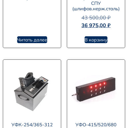
СПУ
(шлифов.нерж.сталь)
43 500,00
₽
36 975,00
₽
Читать далее
В корзину
УФК-254/365-312
УФО-415/520/680