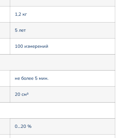
1,2 кг
5 лет
100 измерений
не более 5 мин.
20 см³
0…20 %