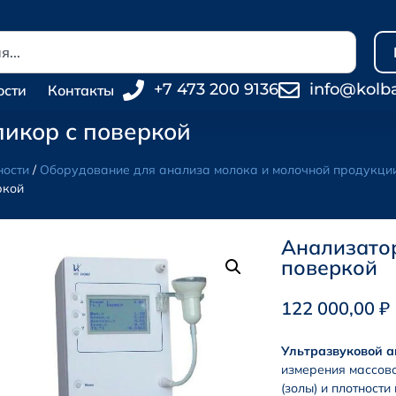
+7 473 200 9136
info@kolb
ости
Контакты
икор с поверкой
ности
/
Оборудование для анализа молока и молочной продукци
ркой
Анализатор
поверкой
122 000,00
₽
Ультразвуковой 
измерения массово
(золы) и плотност