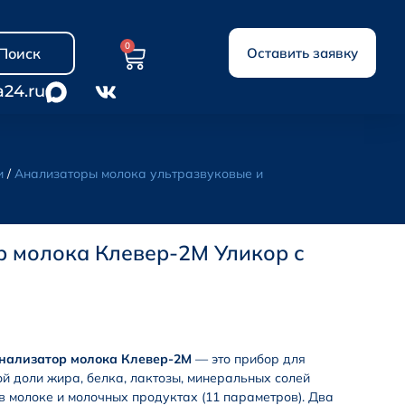
0
Поиск
Оставить заявку
a24.ru
и
/
Анализаторы молока ультразвуковые и
 молока Клевер-2М Уликор с
анализатор молока Клевер-2М
— это прибор для
й доли жира, белка, лактозы, минеральных солей
и в молоке и молочных продуктах (11 параметров). Два