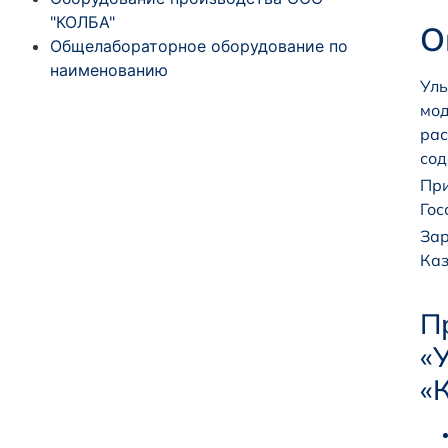
"КОЛБА"
О
Общелабораторное оборудование по
наименованию
Уль
мод
рас
сод
При
Гос
Зар
Каз
П
«
«