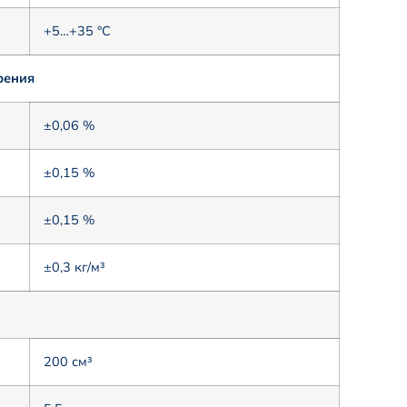
+5…+35 °С
рения
±0,06 %
±0,15 %
±0,15 %
±0,3 кг/м³
200 см³