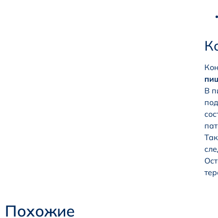
К
Кон
пищ
В п
под
сос
пат
Так
сле
Ост
тер
Похожие