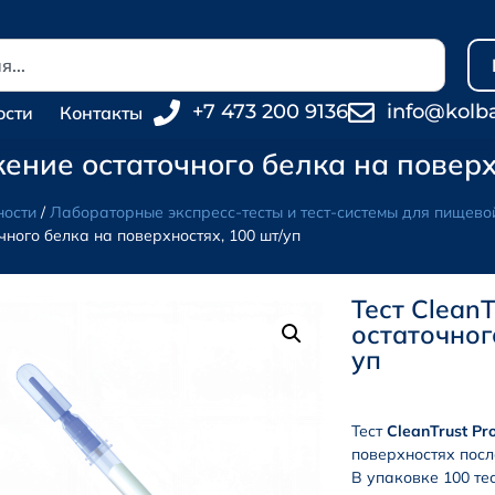
+7 473 200 9136
info@kolb
ости
Контакты
ужение остаточного белка на поверх
ности
/
Лабораторные экспресс-тесты и тест-системы для пищев
очного белка на поверхностях, 100 шт/уп
Тест Clean
остаточног
уп
Тест
CleanTrust Pro
поверхностях посл
В упаковке 100 тес