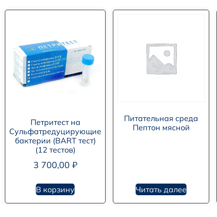
Питательная среда
Петритест на
Пептон мясной
Сульфатредуцирующие
бактерии (BART тест)
(12 тестов)
3 700,00
₽
В корзину
Читать далее