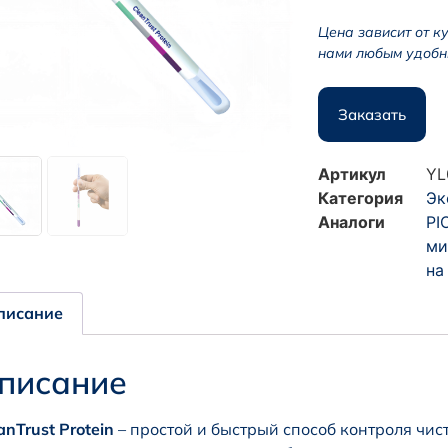
Цена зависит от к
нами любым удобн
Заказать
Артикул
YL
Категория
Эк
Аналоги
PI
ми
на
писание
писание
anTrust Protein
– простой и быстрый способ контроля чис