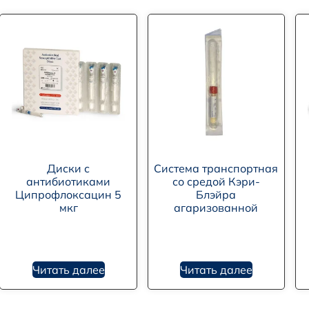
Диски с
Система транспортная
антибиотиками
со средой Кэри-
Ципрофлоксацин 5
Блэйра
мкг
агаризованной
Читать далее
Читать далее