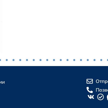
Отпр
ии
Позв