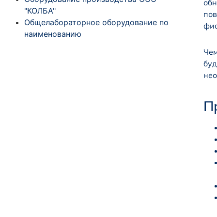
обн
"КОЛБА"
пов
Общелабораторное оборудование по
фио
наименованию
Чем
буд
нео
П