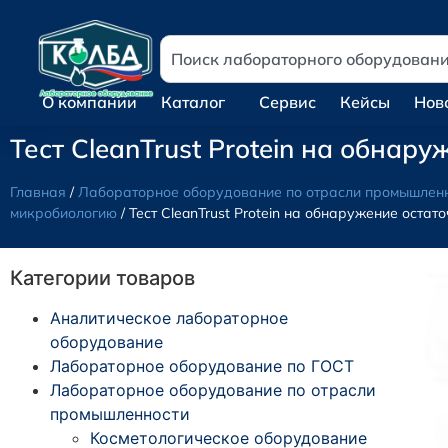
О компании
Каталог
Сервис
Кейсы
Нов
Тест CleanTrust Protein на обнар
Главная
/
Лабораторное оборудование по отрасли промышлен
микробиологию
/ Тест CleanTrust Protein на обнаружение остат
Категории товаров
Аналитическое лабораторное
оборудование
Лабораторное оборудование по ГОСТ
Лабораторное оборудование по отрасли
промышленности
Косметологическое оборудование