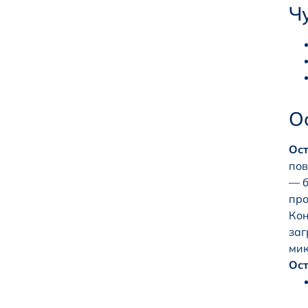
Чу
О
Ост
пов
— б
про
Кон
заг
мик
Ост