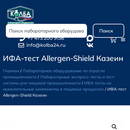
Поиск
0
+7 473 200 9136
info@kolba24.ru
ИФА-тест Allergen-Shield Казеин
Главная
/
Лабораторное оборудование по отрасли
промышленности
/
Лабораторные экспресс-тесты и тест-
системы для пищевой промышленности
/
ИФА тесты на
нежелательные компоненты в пищевых продуктах
/ ИФА-тест
Allergen-Shield Казеин