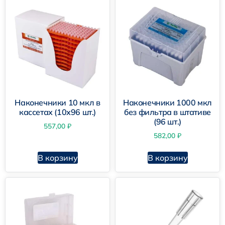
Универсальный наконечник 200 мкл
Универсальный наконечник 1000 мкл в
Наконечники 10 мкл в
Наконечники 1000 мкл
штативе
кассетах (10х96 шт.)
без фильтра в штативе
(96 шт.)
557,00
₽
582,00
₽
В корзину
В корзину
Универсальный наконечник 200 мкл в
штативе