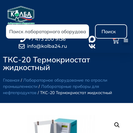
Поиск
0
+7 473 200 9136
info@kolba24.ru
ТКС-20 Термокриостат
жидкостный
Главная
/
Лабораторное оборудование по отрасли
промышленности
/
Лабораторные приборы для
нефтепродуктов
/ ТКС-20 Термокриостат жидкостный