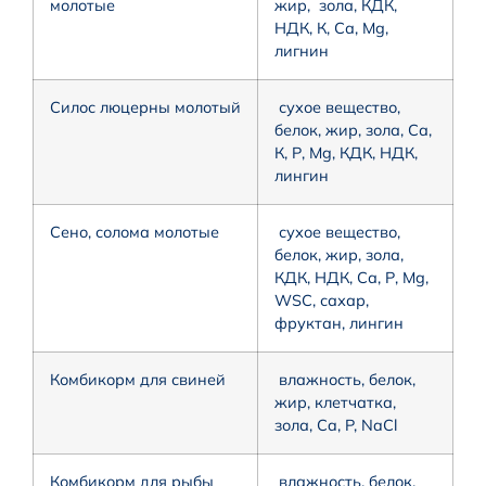
молотые
жир, зола, КДК,
НДК, К, Са, Mg,
лигнин
Силос люцерны молотый
сухое вещество,
белок, жир, зола, Са,
К, Р, Mg, КДК, НДК,
лингин
Сено, солома молотые
сухое вещество,
белок, жир, зола,
КДК, НДК, Са, Р, Mg,
WSC, сахар,
фруктан, лингин
Комбикорм для свиней
влажность, белок,
жир, клетчатка,
зола, Ca, P, NaCl
Комбикорм для рыбы
влажность, белок,