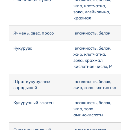
жир, клетчатка,
зола, клейковина,
крахмал
Ячмень, овес, просо
влажность, белок
Кукуруза
влажность, белок,
жир, клетчатка,
зола, крахмал,
кислотное число, P
Шрот кукурузных
влажность, белок,
зародышей
жир, зола, клетчатка
Кукурузный глютен
влажность, белок,
жир, зола,
аминокислоты
Силос кукурузный
сухое вещество,