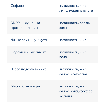
Сафлор
влажность, жир,
линолиевая кислота
SDPP — cушеный
влажность, белок,
протеин плазмы
зола
Жмых семян кунжута
влажность, жир
Подсолнечник, жмых
влажность, жир,
белок
Шрот подсолнечника
влажность, жир,
белок, клетчатка
Мясокостная мука
влажность, жир,
белок, зола, фосфор,
кальций