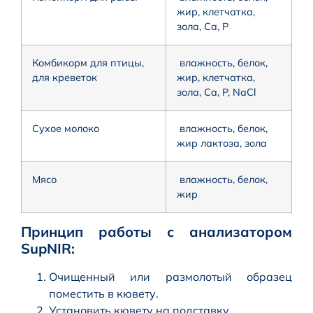
жир, клетчатка,
зола, Ca, P
Комбикорм для птицы,
влажность, белок,
для креветок
жир, клетчатка,
зола, Ca, P, NaCl
Сухое молоко
влажность, белок,
жир лактоза, зола
Мясо
влажность, белок,
жир
Принцип работы с анализатором
SupNIR:
Очищенный или размолотый образец
поместить в кювету.
Установить кювету на подставку.