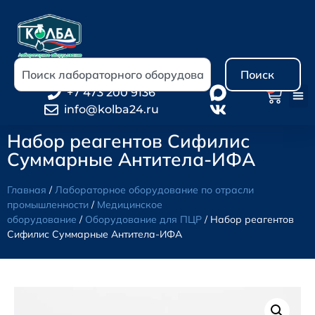
Поиск
0
+7 473 200 9136
info@kolba24.ru
Набор реагентов Сифилис
Суммарные Антитела-ИФА
Главная
/
Лабораторное оборудование по отрасли
промышленности
/
Медицинское
оборудование
/
Оборудование для ПЦР
/ Набор реагентов
Сифилис Суммарные Антитела-ИФА