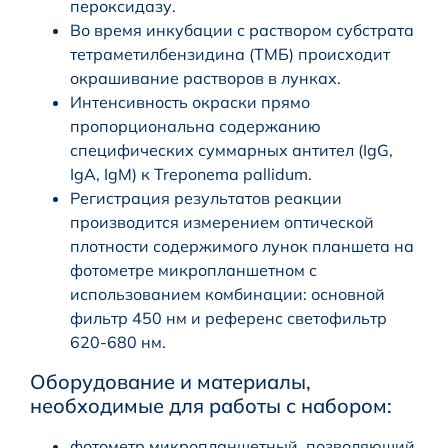
пероксидазу.
Во время инкубации с раствором субстрата
тетраметилбензидина (ТМБ) происходит
окрашивание растворов в лунках.
Интенсивность окраски прямо
пропорциональна содержанию
специфических суммарных антител (IgG,
IgA, IgM) к Treponema pallidum.
Регистрация результатов реакции
производится измерением оптической
плотности содержимого лунок планшета на
фотометре микропланшетном с
использованием комбинации: основной
фильтр 450 нм и референс светофильтр
620-680 нм.
Оборудование и материалы,
необходимые для работы с набором:
фотометр микропланшетный, позволяющий