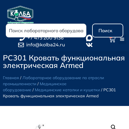
Поиск
0
+7 473 200 9136
info@kolba24.ru
PC301 Кровать функциональная
электрическая Armed
Главная
/
Лабораторное оборудование по отрасли
промышленности
/
Медицинское
оборудование
/
Медицинские каталки и кушетки
/ PC301
Кровать функциональная электрическая Armed