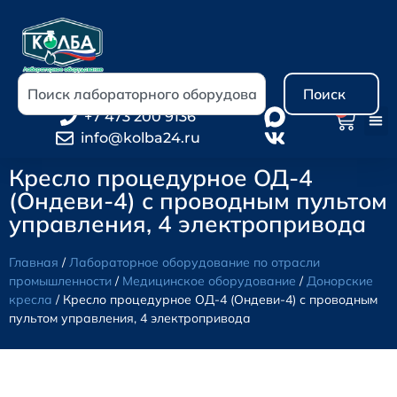
Поиск
0
+7 473 200 9136
info@kolba24.ru
Кресло процедурное ОД-4
(Ондеви-4) с проводным пультом
управления, 4 электропривода
Главная
/
Лабораторное оборудование по отрасли
промышленности
/
Медицинское оборудование
/
Донорские
кресла
/ Кресло процедурное ОД-4 (Ондеви-4) с проводным
пультом управления, 4 электропривода