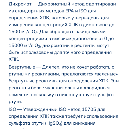
Дихромат — Дихроматный метод адаптирован
из стандартных методов EPA и ISO для
определения ХПК, которые утверждены для
измерения концентраций ХПК в диапазоне до
1500 мг/л O
. Для образцов с ожидаемыми
2
концентрациями в высоком диапазоне от 0 до
15000 мг/л O
, дихроматные реагенты могут
2
быть использованы для точного определения
ХПК.
Безртутные — Для тех, кто не хочет работать с
ртутными реактивами, предлагаются «зеленые»
безртутные реактивы для определения ХПК. Эти
реагенты более чувствительны к хлоридным
помехам, поскольку в них отсутствует сульфат
ртути.
ISO — Утвержденный ISO метод 15705 для
определения ХПК также требует использования
сульфата ртути (HgSO
) для снижения
4