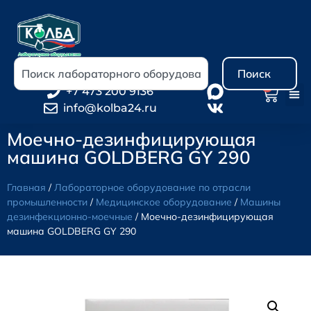
Поиск
0
+7 473 200 9136
info@kolba24.ru
Моечно-дезинфицирующая
машина GOLDBERG GY 290
Главная
/
Лабораторное оборудование по отрасли
промышленности
/
Медицинское оборудование
/
Машины
дезинфекционно-моечные
/ Моечно-дезинфицирующая
машина GOLDBERG GY 290