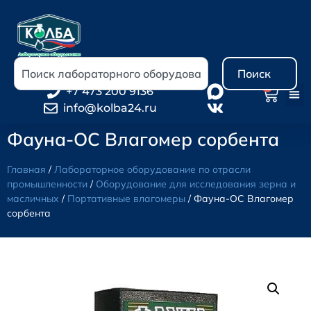
Поиск
0
+7 473 200 9136
info@kolba24.ru
Фауна-ОС Влагомер сорбента
Главная
/
Лабораторное оборудование по отрасли
промышленности
/
Оборудование для исследования зерна и
масличных
/
Портативные влагомеры
/ Фауна-ОС Влагомер
сорбента