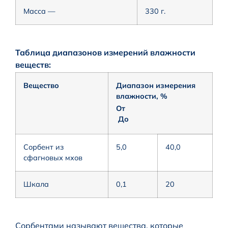
Масса —
330 г.
Таблица диапазонов измерений влажности
веществ:
Вещество
Диапазон измерения
влажности, %
От
До
Сорбент из
5,0
40,0
сфагновых мхов
Шкала
0,1
20
Сорбентами называют вещества, которые