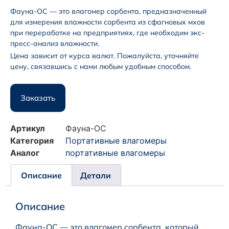
Фауна-ОС — это влагомер сорбента, предна­значенный
для измерения влажности сорбента из сфагновых мхов
при перера­ботке на пред­при­ятиях, где необходим экс­
пресс-ана­лиз влажно­сти.
Цена зависит от курса валют. Пожалуйста, уточняйте
цену, связавшись с нами любым удобным способом.
Заказать
Артикул
Фауна-ОС
Категория
Портативные влагомеры
Аналог
портативные влагомеры
Описание
Детали
Описание
Фауна-ОС — это влагомер сорбента, который