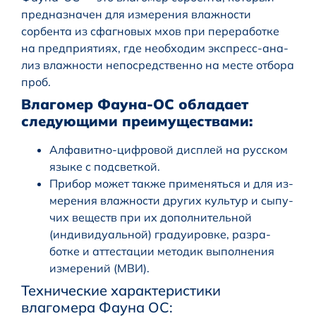
предна­значен для измерения влажности
сорбента из сфагновых мхов при перера­ботке
на пред­при­ятиях, где необходим экс­пресс-ана­
лиз влажно­сти непосредст­венно на месте отбора
проб.
Влагомер Фауна-ОС обладает
следующими преимуществами:
Алфавитно-цифровой дисплей на русcком
языке с подсветкой.
Прибор может также применяться и для из­
ме­рения влажности других культур и сыпу­
чих веществ при их дополнитель­ной
(индивидуальной) гра­дуировке, раз­ра­
ботке и аттеста­ции методик выполне­ния
измере­ний (МВИ).
Технические характеристики
влагомера Фауна ОС: