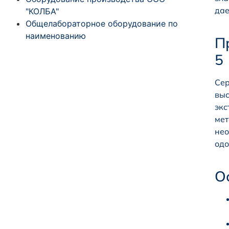
дае
"КОЛБА"
Общелабораторное оборудование по
наименованию
П
5
Сер
выс
экс
мет
нео
одо
О