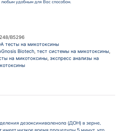
 любым удобным для Вас способом.
248/B5296
А тесты на микотоксины
oGnosis Biotech
,
тест системы на микотоксины
,
сты на микотоксины
,
экспресс анализы на
котоксины
еделения дезоксиниваленола (ДОН) в зерне,
т имеет низкое время процедуры 5 минут, что