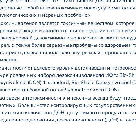
урузу, часто заражаются этим грибком. Дезоксинивален
дставляет собой высокотоксичную молекулу и считает
унологических и нервных проблемах.
оксиниваленол является токсичным веществом, которое
ровьем у людей и животных при попадании в организм 
оких уровней дезоксиниваленола может вызвать желудо
рея, а также более серьезные проблемы со здоровьем, 
та прием дезоксиниваленола внутрь может привести к
мления.
ависимости от целевого уровня детализации и потребнос
ыре различных набора дезоксиниваленола ИФА: Bio-Shiel
xynivalenol (DON) 1-standard, Bio-Shield Deoxynivalenol (
акже тест на боковой поток Symmetric Green (DON).
за своей цитотоксичности эти токсины всегда будут пре
отных. Большинство контролирующих государственных 
осительно количества ДОН, допустимого в продуктах пи
еделение содержания дезоксиниваленола (ДОН) в товар