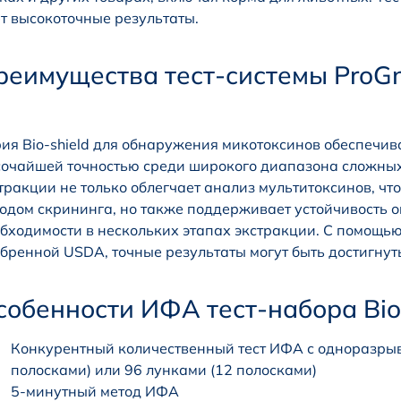
т высокоточные результаты.
реимущества тест-системы ProGno
ия Bio-shield для обнаружения микотоксинов обеспечив
очайшей точностью среди широкого диапазона сложных 
тракции не только облегчает анализ мультитоксинов, ч
одом скрининга, но также поддерживает устойчивость 
бходимости в нескольких этапах экстракции. С помощью 
бренной USDA, точные результаты могут быть достигнуты
собенности ИФА тест-набора Bio
Конкурентный количественный тест ИФА с одноразрыв
полосками) или 96 лунками (12 полосками)
5-минутный метод ИФА