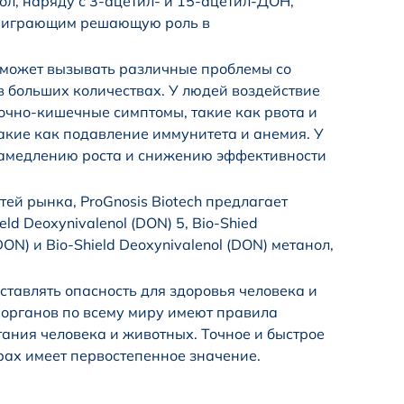
ол, наряду с 3-ацетил- и 15-ацетил-ДОН,
ся играющим решающую роль в
 может вызывать различные проблемы со
в больших количествах. У людей воздействие
чно-кишечные симптомы, такие как рвота и
такие как подавление иммунитета и анемия. У
 замедлению роста и снижению эффективности
тей рынка, ProGnosis Biotech предлагает
d Deoxynivalenol (DON) 5, Bio-Shied
DON) и Bio-Shield Deoxynivalenol (DON) метанол,
дставлять опасность для здоровья человека и
органов по всему миру имеют правила
тания человека и животных. Точное и быстрое
ах имеет первостепенное значение.