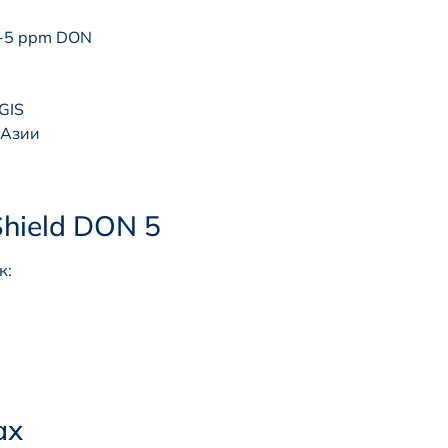
1-5 ppm DON
GIS
 Азии
hield DON 5
к:
ах