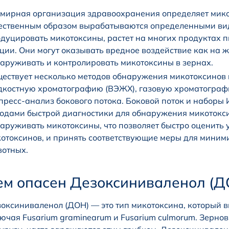
мирная организация здравоохранения определяет мико
ественным образом вырабатываются определенными вида
дуцировать микотоксины, растет на многих продуктах пи
ции. Они могут оказывать вредное воздействие как на ж
аруживать и контролировать микотоксины в зернах.
ествует несколько методов обнаружения микотоксинов
костную хроматографию (ВЭЖХ), газовую хроматографи
пресс-анализ бокового потока. Боковой поток и набор
одами быстрой диагностики для обнаружения микотокси
аруживать микотоксины, что позволяет быстро оценить у
отоксинов, и принять соответствующие меры для миним
отных.
ем опасен Дезоксиниваленол (Д
оксиниваленол (ДОН) — это тип микотоксина, который 
ючая Fusarium graminearum и Fusarium culmorum. Зернов