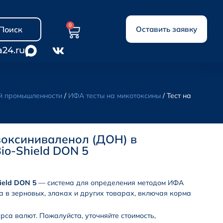
0
Поиск
Оставить заявку
a24.ru
ой промышленности
/
ИФА тесты на микотоксины
/ Тест на
зоксиниваленол (ДОН) в
io-Shield DON 5
ield DON 5
— система для определения методом ИФА
 в зерновых, злаках и других товарах, включая корма
урса валют. Пожалуйста, уточняйте стоимость,