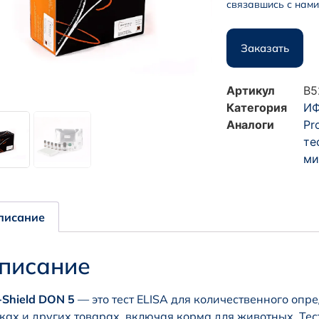
связавшись с нами
Заказать
Артикул
B5
Категория
ИФ
Аналоги
Pr
те
ми
писание
писание
-Shield DON 5
— это тест ELISA для количественного опр
ках и других товарах, включая корма для животных. Тес