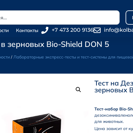
+7 473 200 9136
info@kolb
ости
Контакты
в зерновых Bio-Shield DON 5
ности
/
Лабораторные экспресс-тесты и тест-системы для пищев
Тест на Де
зерновых B
Тест-набор Bio-Sh
дезоксиниваленола
для животных.
Цена зависит от к