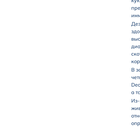
кук
пре
имм
Дез
здо
выс
диа
ско
кор
В з
чет
Deo
а т
Из-
жив
отн
опр