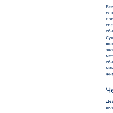
Все
ест
про
спе
обн
Сущ
жид
экс
мет
обн
мик
жив
Ч
Дез
вкл