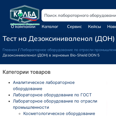
О компании
Каталог
Сервис
Кейсы
Нов
Тест на Дезоксиниваленол (ДОН) 
Главная
/
Лабораторное оборудование по отрасли промышлен
Дезоксиниваленол (ДОН) в зерновых Bio-Shield DON 5
Категории товаров
Аналитическое лабораторное
оборудование
Лабораторное оборудование по ГОСТ
Лабораторное оборудование по отрасли
промышленности
Косметологическое оборудование