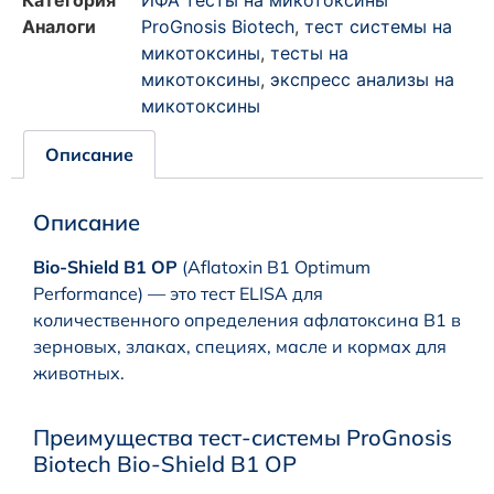
Категория
ИФА тесты на микотоксины
Аналоги
ProGnosis Biotech
,
тест системы на
микотоксины
,
тесты на
микотоксины
,
экспресс анализы на
микотоксины
Описание
Описание
Bio-Shield B1 OP
(Aflatoxin B1 Optimum
Performance) — это тест ELISA для
количественного определения афлатоксина B1 в
зерновых, злаках, специях, масле и кормах для
животных.
Преимущества тест-системы ProGnosis
Biotech Bio-Shield B1 OP