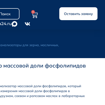
0
Поиск
Оставить заявку
a24.ru
анализаторы для зерна, масличных,
р массовой доли фосфолипидов
нализатор массовой доли фосфолипидов, который
 измерения массовой доли фосфолипидов в
урузном, соевом и рапсовом маслах в лабораторных