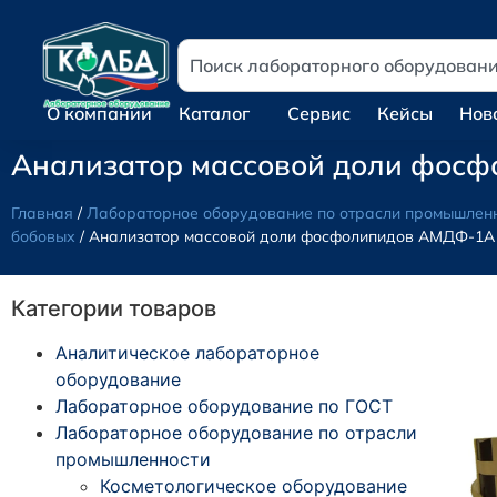
О компании
Каталог
Сервис
Кейсы
Нов
Анализатор массовой доли фос
Главная
/
Лабораторное оборудование по отрасли промышлен
бобовых
/ Анализатор массовой доли фосфолипидов АМДФ-1А
Категории товаров
Аналитическое лабораторное
оборудование
Лабораторное оборудование по ГОСТ
Лабораторное оборудование по отрасли
промышленности
Косметологическое оборудование