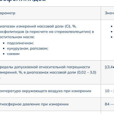
араметр
Знач
иапазон измерений массовой доли (Ci), %,
осфолипидов (в пересчете на стереоолеолецитин) в
астительном масле:
подсолнечном;
кукурузном, рапсовом;
соевом
ределы допускаемой относительной погрешности
[(3,4
змерений, %, в диапазонах массовой доли (0,02 – 3,0)
%
емпература окружающего воздуха при измерении
10 – 
тмосферное давление при измерении
84 —