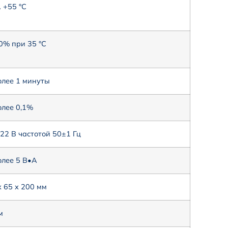
… +55 °С
0% при 35 °С
олее 1 минуты
олее 0,1%
22 В частотой 50±1 Гц
олее 5 В•А
х 65 х 200 мм
м