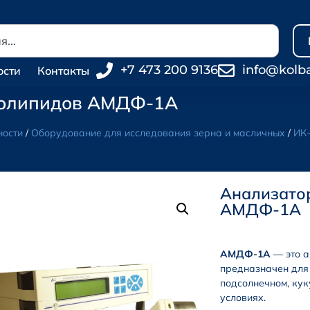
+7 473 200 9136
info@kolb
ости
Контакты
фолипидов АМДФ-1А
ности
/
Оборудование для исследования зерна и масличных
/
ИК-
Анализато
АМДФ-1А
АМДФ-1А
— это а
предназначен для
подсолнечном, кук
условиях.