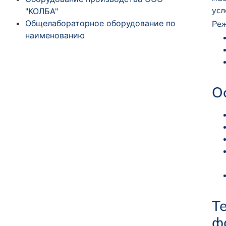
усл
"КОЛБА"
Общелабораторное оборудование по
Реж
наименованию
О
Т
ф