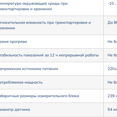
емпература окружающей среды при
-10 
ранспортировке и хранении
тносительная влажность при транспортировке и
До 8
ранении
ремя прогрева
Не б
табильность показаний за 12 ч непрерывной работы
Не б
апряжения источника питания
220±
отребляемая мощность
Не б
абаритные размеры измерительного блока
239 
иаметр датчика
54 м