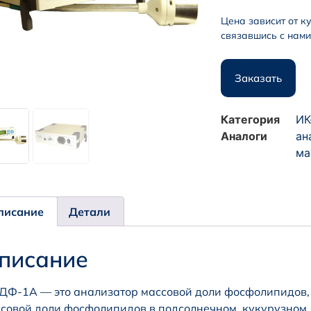
Цена зависит от к
связавшись с нам
Заказать
Категория
ИК
Аналоги
ан
ма
писание
Детали
писание
Ф-1А — это анализатор массовой доли фосфолипидов,
совой доли фосфолипидов в подсолнечном, кукурузном,