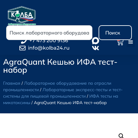
Поиск
0
+7 473 200 9136
info@kolba24.ru
AgraQuant Кешью ИФА тест-
набор
Главная
/
Лабораторное оборудование по отрасли
промышленности
/
Лабораторные экспресс-тесты и тест-
системы для пищевой промышленности
/
ИФА тесты на
микотоксины
/ AgraQuant Кешью ИФА тест-набор