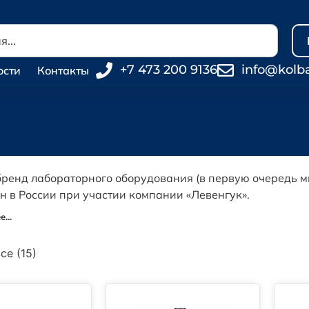
+7 473 200 9136
info@kolb
ости
Контакты
ренд
лабораторного
оборудования
(в
первую
очередь
м
ен
в
России
при
участии
компании
«Левенгук».
...
се (15)