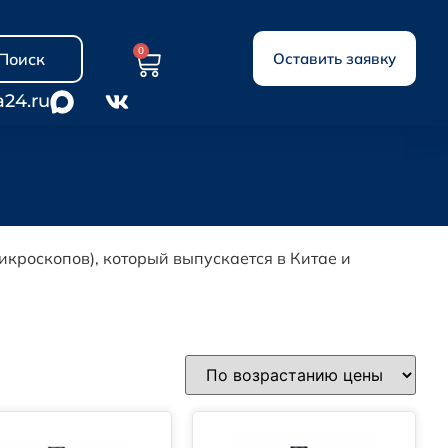
0
Поиск
Оставить заявку
a24.ru
икроскопов),
который
выпускается
в
Китае
и