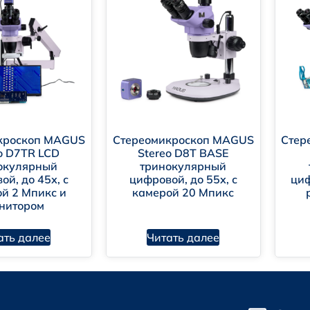
логеновая лампа
етодиодная (LED)
кроскоп MAGUS
Стереомикроскоп MAGUS
Стер
o D7TR LCD
Stereo D8T BASE
окулярный
тринокулярный
садка.
ой, до 45х, с
цифровой, до 55х, с
циф
й 2 Мпикс и
камерой 20 Мпикс
фровая камера.
нитором
ать далее
Читать далее
сессуары.