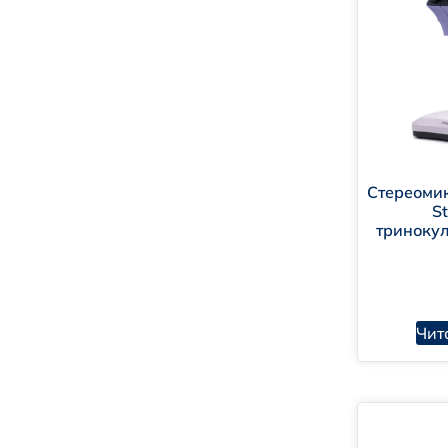
По
Ст
Стереоми
S
тринокул
Чит