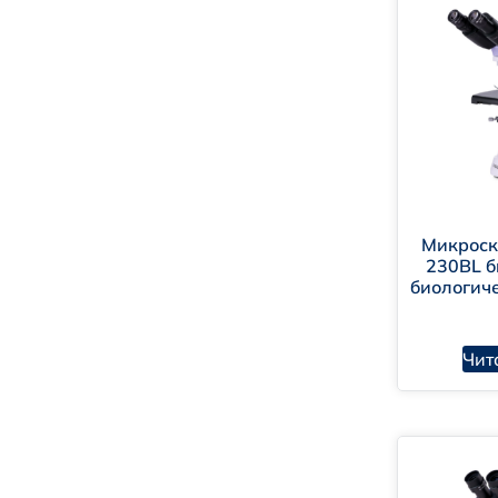
Би
Микроск
230BL 
биологиче
Ме
Чит
Лю