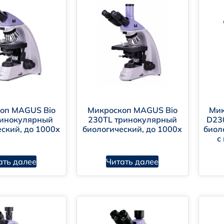
ологические микроскопы (серия BIO).
оп MAGUS Bio
Микроскоп MAGUS Bio
Мик
бинокулярный
230TL тринокулярный
D23
ский, до 1000х
биологический, до 1000х
биол
с
таллографические (серия METAL).
ать далее
Читать далее
минесцентные (серия LUM).