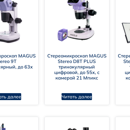
ляризационные (серия POL).
ереоскопические (серия STEREO).
кроскоп MAGUS
Стереомикроскоп MAGUS
Стер
tereo 9T
Stereo D8T PLUS
St
ярный, до 63х
тринокулярный
цифровой, до 55х, с
ци
обучения, рутинных лабораторных работ или началь
камерой 21 Мпикс
к
серьёзных научных исследований, контроля качества
ать далее
Читать далее