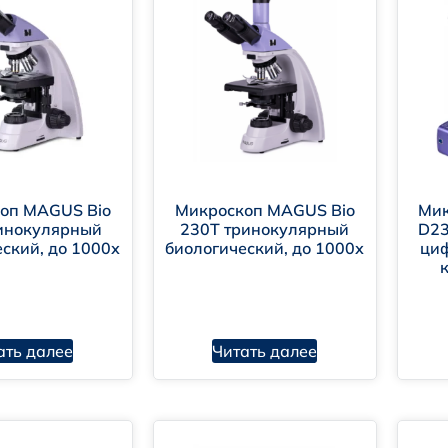
ологические микроскопы
таллографические микроскопы
ляризационные микроскопы
минесцентные микроскопы
ереомикроскопы
оп MAGUS Bio
Микроскоп MAGUS Bio
Мик
инокулярный
230T тринокулярный
D23
ский, до 1000х
биологический, до 1000х
циф
тика с коррекцией на бесконечность
знообразие методов контрастирования
ать далее
Читать далее
гономичный дизайн
зможность подключения цифровых камер и мониторов
рвис и гарантия