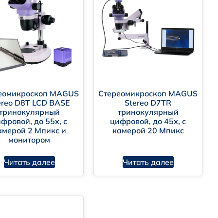
еомикроскоп MAGUS
Стереомикроскоп MAGUS
ereo D8T LCD BASE
Stereo D7TR
тринокулярный
тринокулярный
фровой, до 55х, с
цифровой, до 45х, с
ного уровня
амерой 2 Мпикс и
камерой 20 Мпикс
монитором
 на производстве
Читать далее
Читать далее