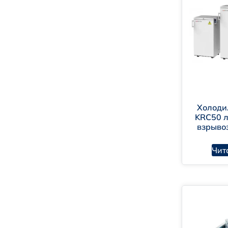
Холоди
KRC50 
взрыв
Чит