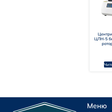
Центри
ЦЛН-5 б
рото
Чит
Меню