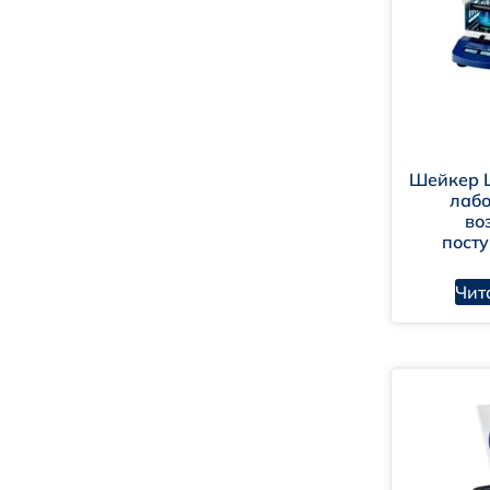
Шейкер L
лаб
во
пост
Чит