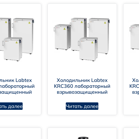
ЦЛН-5
льник Labtex
Холодильник Labtex
Хо
ЦНР-6
ЦВР-21
лабораторный
KRC360 лабораторный
KRC
озащищенный
взрывозащищенный
вз
ать далее
Читать далее
SKO-180
SKO-330