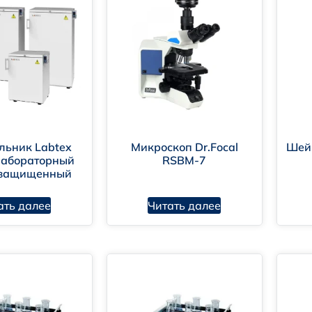
SKL-180
SKL-330
KRC540
KRC360
KRC260
KRC180
KR
льник Labtex
Микроскоп Dr.Focal
Шей
лабораторный
RSBM-7
озащищенный
ать далее
Читать далее