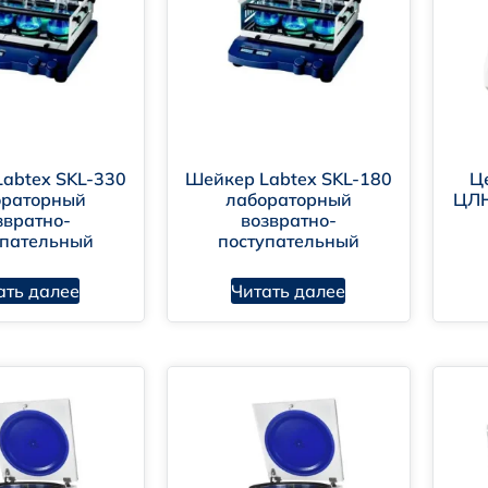
abtex SKL-330
Шейкер Labtex SKL-180
Ц
ораторный
лабораторный
ЦЛН
звратно-
возвратно-
упательный
поступательный
ать далее
Читать далее