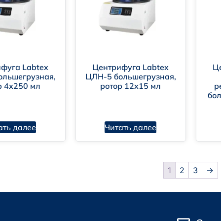
фуга Labtex
Центрифуга Labtex
Ц
ольшегрузная,
ЦЛН-5 большегрузная,
р 4х250 мл
ротор 12х15 мл
р
бол
ать далее
Читать далее
1
2
3
→