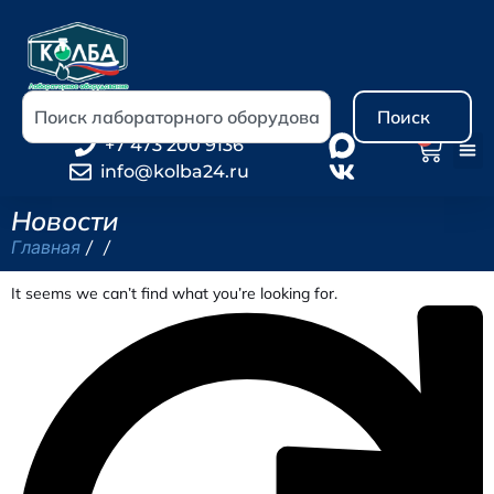
Поиск
0
+7 473 200 9136
info@kolba24.ru
Новости
Главная
/ /
It seems we can’t find what you’re looking for.