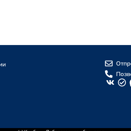
Отпр
ии
Позв