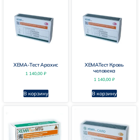
Скрининг-тест «Кровь человека»
ХЕМА-Тест Арахис
ХЕМАТест Кровь
человека
1 140,00
₽
ХЕМАТест Сало
1 140,00
₽
В корзину
В корзину