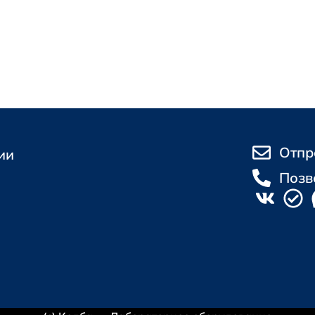
Отпр
ии
Позв