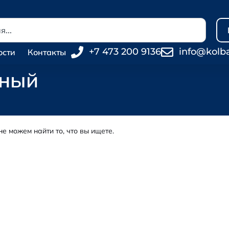
+7 473 200 9136
info@kolb
ости
Контакты
ьный
не можем найти то, что вы ищете.