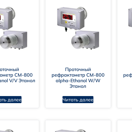
оточный
Проточный
ометр CM-800
рефрактометр CM-800
реф
anol V/V Этанол
alpha-Ethanol W/W
Этанол
ать далее
Читать далее
-800 alpha