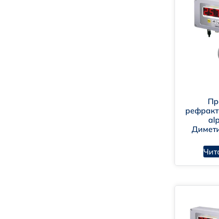
CM
Пр
рефракт
al
Димет
Чит