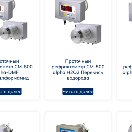
-ISα
оточный
Проточный
ометр CM-800
рефрактометр CM-800
реф
pha-DMF
alpha H2O2 Перекись
alp
илформамид
водорода
ать далее
Читать далее