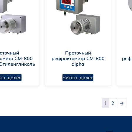
оточный
Проточный
ометр CM-800
рефрактометр CM-800
реф
 Этиленгликоль
alpha
ать далее
Читать далее
1
2
→