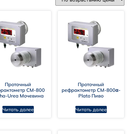
Проточный
Проточный
рактометр CM-800
рефрактометр CM-800α-
pha-Urea Мочевина
Plato Пиво
Читать далее
Читать далее