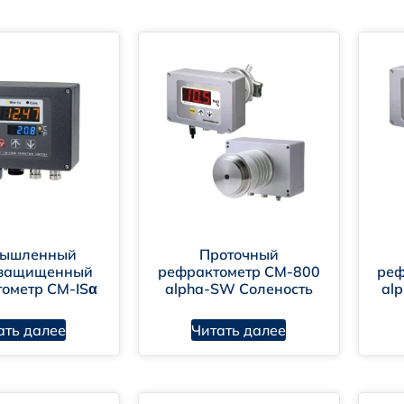
ышленный
Проточный
озащищенный
рефрактометр CM-800
реф
ометр CM-ISα
alpha-SW Соленость
al
ать далее
Читать далее