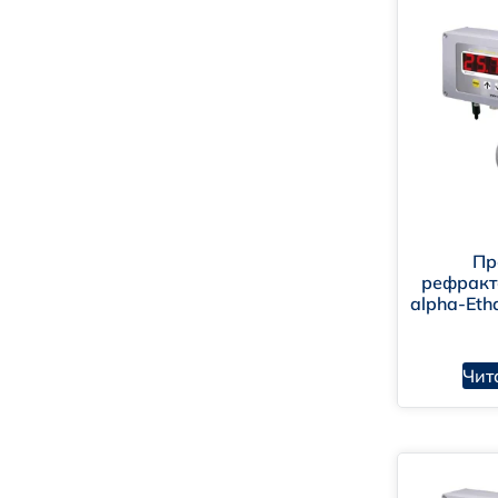
Пр
рефракт
alpha-Eth
Чит
CM