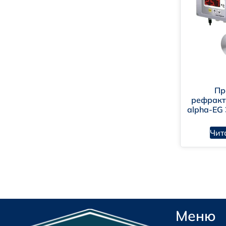
Пр
рефракт
alpha-EG
Чит
Меню