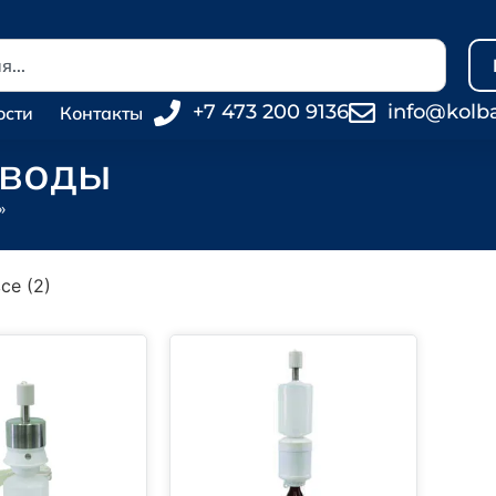
+7 473 200 9136
info@kolb
ости
Контакты
 воды
»
се (2)