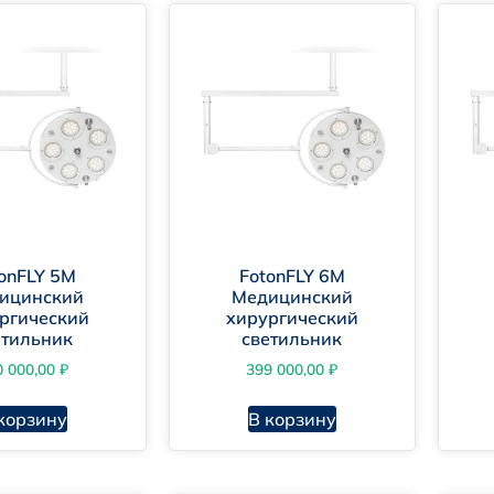
onFLY 5М
FotonFLY 6М
ицинский
Медицинский
ргический
хирургический
етильник
светильник
0 000,00
₽
399 000,00
₽
корзину
В корзину