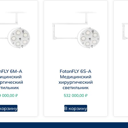
nFLY 6М-A
FotonFLY 6S-A
tonFLY 6М
ицинский
Медицинский
ргический
хирургический
tonFLY 5M
етильник
светильник
9 000,00
₽
532 000,00
₽
корзину
В корзину