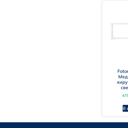
Foto
Fo
Мед
хиру
Fo
св
47
В 