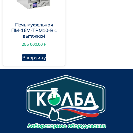
Печь муфельная
ПМ-16М-ТРМ10-В с
вытяжкой
255 000,00
₽
В корзину