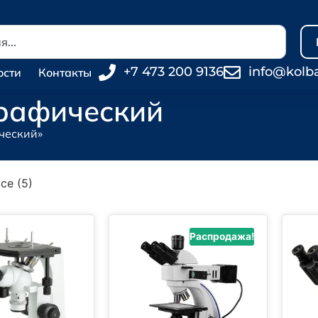
+7 473 200 9136
info@kolb
ости
Контакты
рафический
ческий»
се (5)
Распродажа!