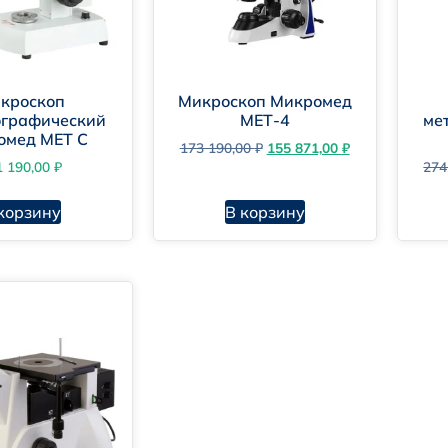
кроскоп
Микроскоп Микромед
ографический
МЕТ-4
ме
омед МЕТ С
173 190,00
₽
155 871,00
₽
1 190,00
₽
274
корзину
В корзину