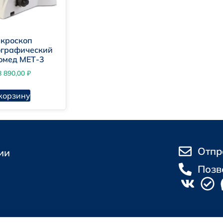
кроскоп
ографический
омед МЕТ-3
8 890,00
₽
корзину
Отпр
ии
Позв