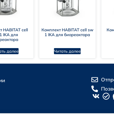
 HABITAT cell
Комплект HABITAT cell sw
Ком
1 IKA для
1 IKA для биореактора
реактора
ать далее
Читать далее
Отпр
ии
Позв
СТ 25336-82