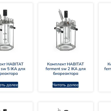
ект HABITAT
Комплект HABITAT
К
 sw 5 IKA для
ferment sw 2 IKA для
fer
реактора
биореактора
ать далее
Читать далее