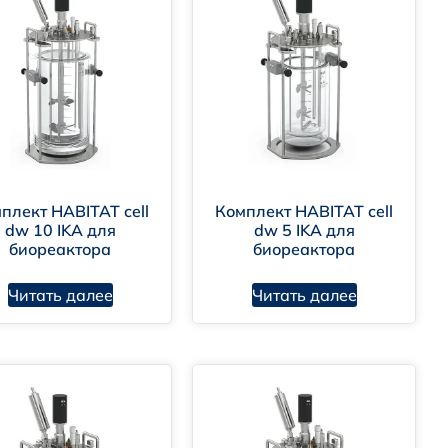
 стерилизацию.
 которое химически инертно и выдерживает
а (ПЭТФ), полипропилена и других полимеров.
плект HABITAT cell
Комплект HABITAT cell
и веществами для улучшения прикрепления клеток.
dw 10 IKA для
dw 5 IKA для
биореактора
биореактора
ное плавание клеток в среде.
Читать далее
Читать далее