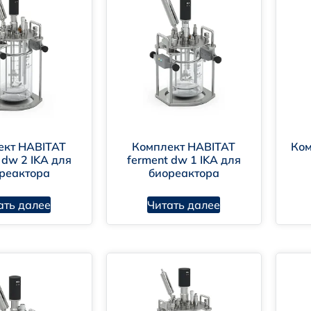
Прочные, термоустойчивые, допускают многократную
Чаще всего производятся из боросиликатного стекла,
воздействие агрессивных сред.
Лёгкие, недорогие, часто одноразовые.
Производятся из полистирола, полиэтилентерефталат
ект HABITAT
Комплект HABITAT
Ком
Покрывается поли-L-лизином, коллагеном или другим
 dw 2 IKA для
ferment dw 1 IKA для
реактора
биореактора
Оставляется необработанной, чтобы обеспечить свобод
ать далее
Читать далее
BITAT cell dw 2
BITAT ferment sw 5