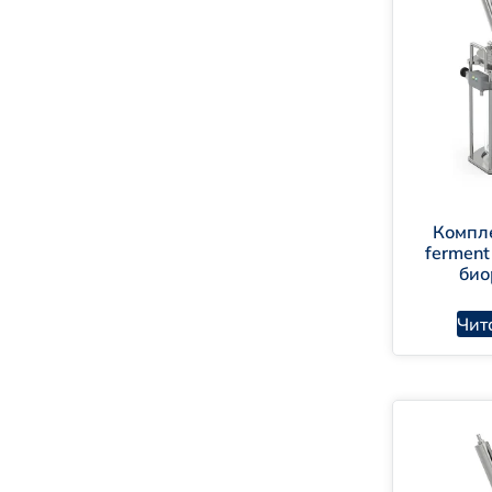
Компл
ferment
био
Чит
HA
HA