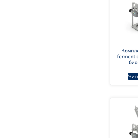
Компл
ferment 
био
Чит