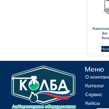
Комплект
dw 
био
Чит
Меню
О компан
Каталог
Сервис
ГО
Кейсы