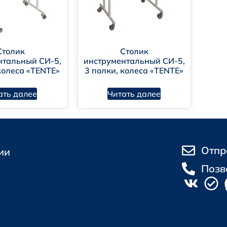
Столик
Столик
нтальный СИ-5,
инструментальный СИ-5,
колеса «TENTE»
3 полки, колеса «TENTE»
ать далее
Читать далее
Отпр
ии
Позв