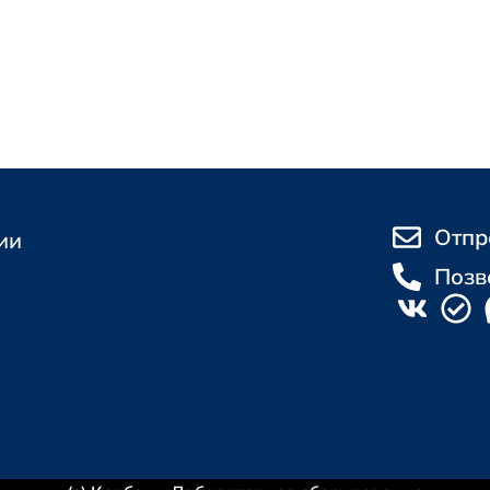
Отпр
ии
Позв