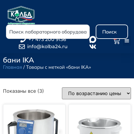
Поиск
0
+7 473 200 9136
info@kolba24.ru
бани IKA
Главная
/ Товары с меткой «бани IKA»
Показаны все (3)