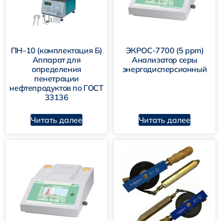
ЭКРОС-7700 (5 ppm )
ПН–10 (комплектация Б)
ЭКРОС-7700 (5 ppm)
Аппарат для
Анализатор серы
определения
энергодисперсионный
пенетрации
нефтепродуктов по ГОСТ
Октанометры ПЭ-7300
SX-150
33136
Читать далее
Читать далее
Аппарат ПЭ-ТВЗ
ПЭ-7200И
ИНПН SX-800
АН-2