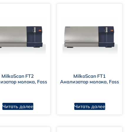
lkoScan FT1
FT2
ИнфраМилк
MilkoScan FT2
MilkoScan FT1
изатор молока, Foss
Анализатор молока, Foss
«Эксперт Супер Плем
Читать далее
Читать далее