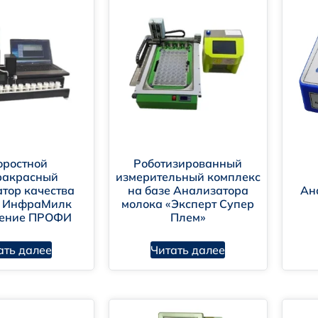
оростной
Роботизированный
ракрасный
измерительный комплекс
тор качества
на базе Анализатора
Ан
а ИнфраМилк
молока «Эксперт Супер
нение ПРОФИ
Плем»
фраМилк ПРОФИ
ктан 600 УЛЬТРАМАКС
ать далее
Читать далее
евер-2 (Уликор)