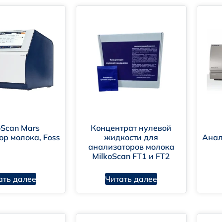
Mi
oScan Mars
Концентрат нулевой
р молока, Foss
жидкости для
Анал
Клевер-2 (Уликор)
анализаторов молока
MilkoScan FT1 и FT2
ать далее
Читать далее