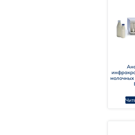
Ан
инфракра
молочных
Чит