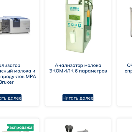
ализатор
Анализатор молока
О
сный молока и
ЭКОМИЛК 6 параметров
оп
 продуктов MPA
Bruker
ать далее
Читать далее
Распродажа!