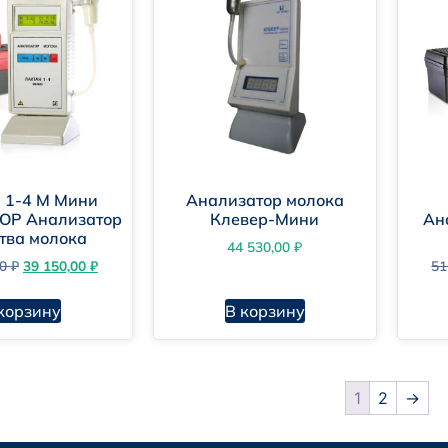
 1-4 М Мини
Анализатор молока
ОР Анализатор
Клевер-Мини
Ан
тва молока
44 530,00
₽
00
₽
39 150,00
₽
51
корзину
В корзину
1
2
→