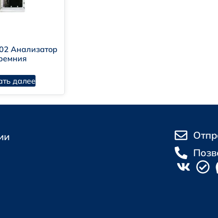
02 Анализатор
ремния
ать далее
Отпр
ии
Позв